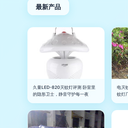
最新产品
久量LED-820灭蚊灯评测 卧室里
电灭
的隐形卫士，静音守护每一夜
蚊灯