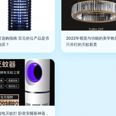
灯选购指南 百元价位产品是否
2022年视觉与功能的美学救
购买？
只吊灯的灭蚊新贵
省电灭蚊灯 卧室安睡新神器，