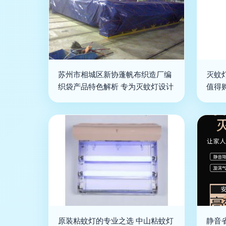
苏州市相城区新协蓬帆布织造厂编
灭蚊
织袋产品特色解析 专为灭蚊灯设计
值得
原装粘蚊灯的专业之选 中山粘蚊灯
静音