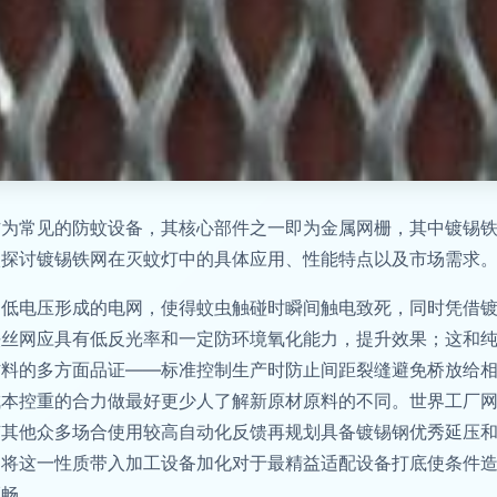
作为常见的防蚊设备，其核心部件之一即为金属网栅，其中镀锡
入探讨镀锡铁网在灭蚊灯中的具体应用、性能特点以及市场需求
过低电压形成的电网，使得蚊虫触碰时瞬间触电致死，同时凭借
铁丝网应具有低反光率和一定防环境氧化能力，提升效果；这和
材料的多方面品证——标准控制生产时防止间距裂缝避免桥放给
成本控重的合力做最好更少人了解新原材原料的不同。世界工厂
随其他众多场合使用较高自动化反馈再规划具备镀锡钢优秀延压
泛将这一性质带入加工设备加化对于最精益适配设备打底使条件
顺畅。